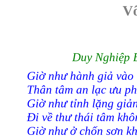
V
Duy Nghiệp
Giờ như hành giả vào 
Thân tâm an lạc ưu ph
Giờ như tỉnh lặng g
iả
Ði về thư thái tâm kh
Giờ như ở chốn sơn k