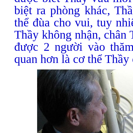
biệt ra phòng khác, Thầ
thể đùa cho vui, tuy nh
Thầy không nhận, chân T
được 2 người vào thăm
quan hơn là cơ thể Thầy 