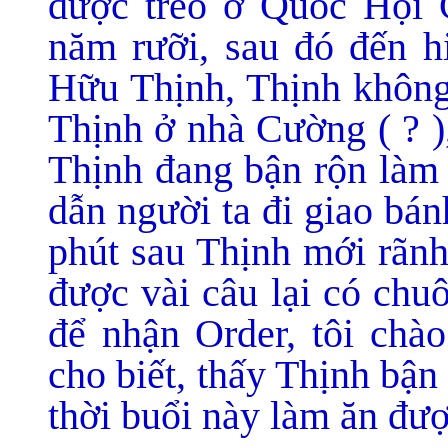
được treo ở Quốc Hội C
năm rưỡi, sau đó đến h
Hữu Thịnh, Thịnh không 
Thịnh ở nhà Cường ( ? )
Thịnh đang bận rộn làm 
dẫn người ta đi giao bán
phút sau Thịnh mới rãnh
được vài câu lại có chu
để nhận Order, tôi chào
cho biết, thấy Thịnh bậ
thời buổi này làm ăn đượ