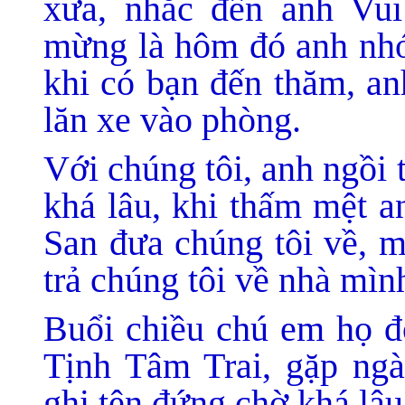
xưa, nhắc đến anh Vui
mừng là hôm đó anh nhớ
khi có bạn đến thăm, an
lăn xe vào phòng.
Với chúng tôi, anh ngồi 
khá lâu, khi thấm mệt a
San đưa chúng tôi về, m
trả chúng tôi về nhà mìn
Buổi chiều chú em họ đó
Tịnh Tâm Trai, gặp ngà
ghi tên đứng chờ khá lâu