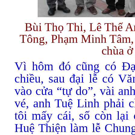
Bùi Thọ Thi, Lê Thế A
Tông, Phạm Minh Tâm, 
chùa ở
Vì hôm đó cũng có Đại
chiều, sau đại lễ có V
vào cửa “tự do”, vài an
vé, anh Tuệ Linh phải c
tôi mấy cái, số còn lạ
Huệ Thiện làm lễ Chung 