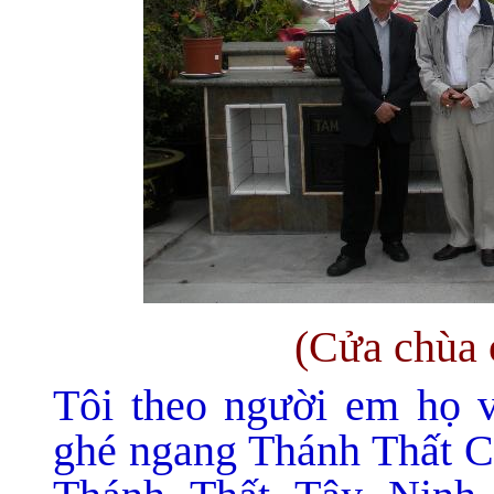
(Cửa chùa 
Tôi theo người em họ v
ghé ngang Thánh Thất C