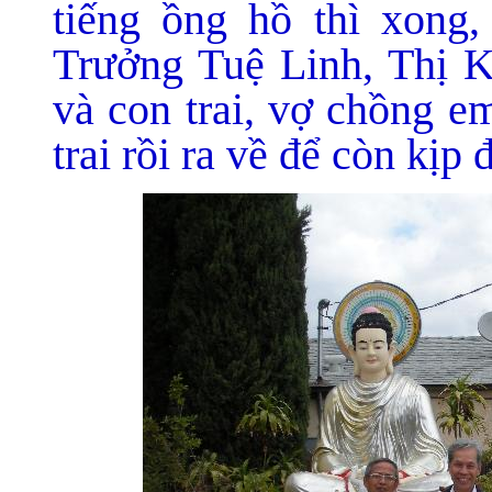
tiếng ồng hồ thì xong,
Trưởng Tuệ Linh, Thị K
và con trai, vợ chồng e
trai rồi ra về để còn kịp 