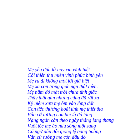
Mẹ yêu dấu từ nay xin vĩnh biệt
Cõi thiên thu miền vĩnh phúc bình yên
Mẹ ra đi không một lời giã
biệt
Mẹ xa con trong giấc ngủ thật hiền.
Mẹ nằm đó mặt trời chưa tỉnh giấc
Thấy thật gần nhưng cũng đ
ã rất xa
Kỷ niệm xưa mẹ ôm vào lòng đất
Con tiếc thương hoài tình mẹ thiết tha
Vẫn cứ tưởng con tim là đá tảng
Nặng ngàn cân theo ngày tháng lang thang
Vuốt tóc mẹ áo nâu sòng một sáng
Có ngờ đâu đôi giò
ng lệ bàng hoàng
Vẫn cứ tưởng mẹ còn đ
âu đó