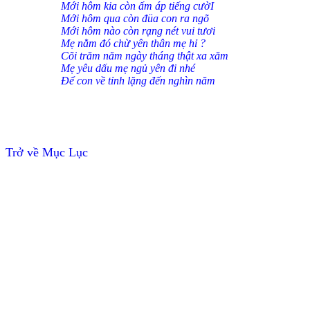
Mới hôm kia còn ấm áp tiếng cườI
Mới hôm qua còn đüa con ra ngõ
Mới hôm nào còn rạng nét vui tươi
Mẹ nằm đó chừ yê
n thân mẹ hỉ ?
Cõi tră
m năm ngày tháng thật xa xăm
Mẹ yêu dấu mẹ ngủ yên đi nhé
Ðể con về tỉnh lặng đến nghìn năm
Trở về Mục Lục