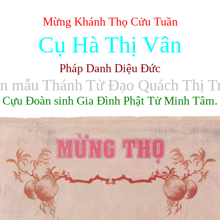
Mừng Khánh Thọ Cửu Tuần
Cụ Hà Thị Vân
Pháp Danh Diệu Ðức
n mẫu Thánh Tử Ðạo Quách Thị T
Cựu Ðoàn sinh Gia Ðình Phật Tử Minh Tâm.