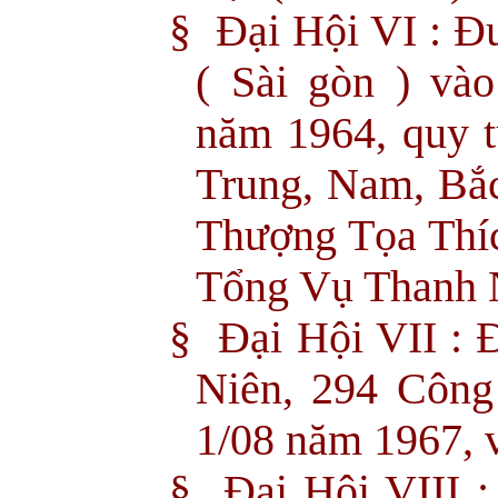
§
Đại Hội VI : Đ
( Sài gòn ) vào
năm 1964, quy t
Trung, Nam, Bắc
Thượng Tọa Thí
Tổng Vụ Thanh 
§
Đại Hội VII : 
Niên, 294 Công
1/08 năm 1967, v
§
Đại Hội VIII :