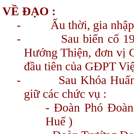
VỀ ĐẠO :
-
Ấu thời, gia nh
-
Sau biến cố 1
Hướng Thiện, đơn vị G
đầu tiên của GĐPT Vi
-
Sau Khóa Huấn
giữ các chức vụ :
- Đoàn Phó Đoàn
Huế )