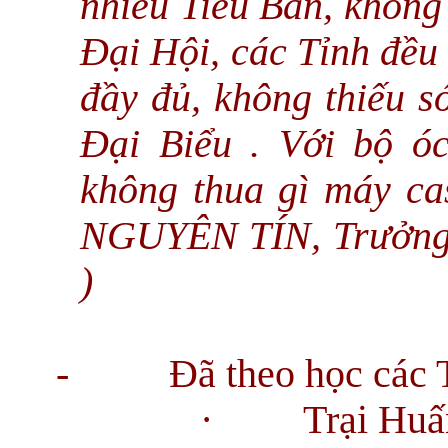
nhiều Tiểu Ban, không
Đại Hội, các Tỉnh đều
đầy đủ, không thiếu s
Đại Biểu . Với bộ óc
không thua gì máy cas
NGUYÊN TÍN, Trưởn
)
-
Đã theo học các 
·
Trại Huấ