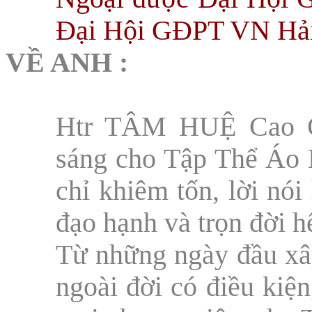
Đại Hội GĐPT VN Hải
VỀ ANH :
Htr TÂM HUỆ Cao C
sáng cho Tập Thể Áo L
chỉ khiêm tốn, lời nó
đạo hạnh và trọn đời h
Từ những ngày đầu xâ
ngoài đời có điều kiện