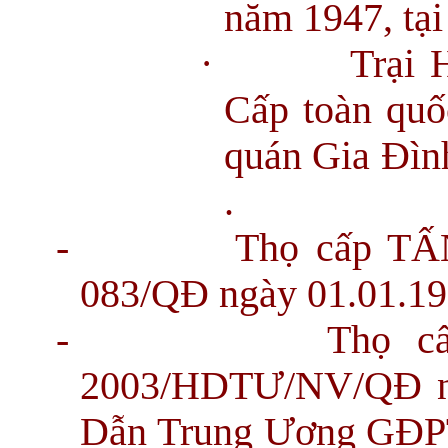
năm 1947, tạ
·
Trại 
Cấp toàn quố
quán Gia Đìn
.
-
Thọ cấp TẤ
083/QĐ ngày 01.01.197
-
Thọ c
2003/HDTƯ/NV/QĐ ng
Dẫn Trung Ương GĐPT