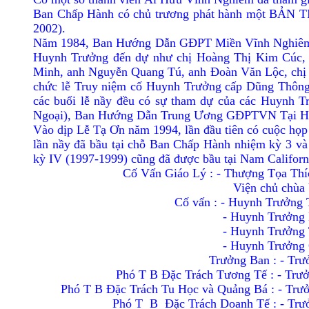
Ban Chấp Hành có chủ trương phát hành một BẢN TIN 
2002).
Năm 1984, Ban Hướng Dẫn GÐPT Miền Vĩnh Nghiêm đã
Huynh Trưởng đến dự như chị Hoàng Thị Kim Cúc,
Minh, anh Nguyễn Quang Tú, anh Ðoàn Văn Lộc, chị 
chức lễ Truy niệm cố Huynh Trưởng cấp Dũng Thông
các buổi lễ nầy đều có sự tham dự của các Huynh
Ngoại), Ban Hướng Dẫn Trung Ương GÐPTVN Tại H
Vào dịp Lễ Tạ Ơn năm 1994, lần đầu tiên có cuộc họ
lần nầy đã bầu tại chỗ Ban Chấp Hành nhiệm kỳ 3
kỳ IV (1997-1999) cũng đã được bầu tại Nam Californi
Cố Vấn Giáo Lý : - Thượng Tọa Th
Viện chủ chùa
Cố vấn : - Huynh Trưởng
- Huynh Trưởng
- Huynh Trưởng 
- Huynh Trưởng
Trưởng Ban : - Tr
Phó T B Ðặc Trách Tương Tế : - Trư
Phó T B Ðặc Trách Tu Học và Quảng Bá : - Tr
Phó T
B
Ðặc Trách Doanh Tế : - Tr