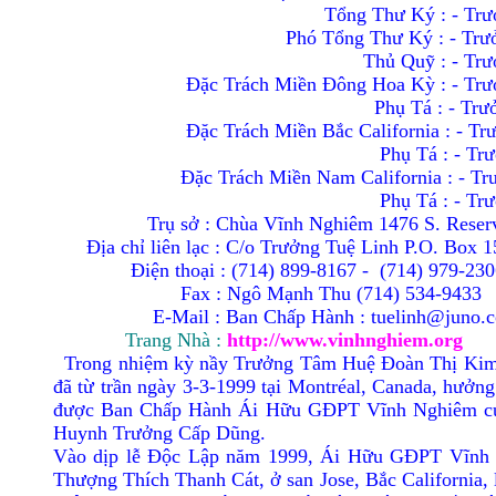
Tổng Thư Ký : - Tr
Phó Tổng Thư Ký : - Trưởng 
Thủ Quỹ : - Trưởng Kim Ánh N
Ðặc Trách Miền Ðông Hoa Kỳ : - Trưởng T
Phụ Tá : - Trưởng Ðào H
Ðặc Trách Miền Bắc California : - Trưởn
Phụ Tá : - Trưởng Nguy
Ðặc Trách Miền Nam California : - Trưở
Phụ Tá : - Tr
Trụ sở : Chùa Vĩnh Nghiêm 1476 S. Rese
Ðịa chỉ liên lạc : C/o Trưởng Tuệ Linh P.O. Box 
Ðiện thoại : (714) 899-8167 -
(714) 979-230
Fax : Ngô Mạnh Thu (714) 534-9433
E-Mail : Ban Chấp Hành : tuelinh@juno.
Trang Nhà :
http://www.vinhnghiem.org
Trong nhiệm kỳ nầy Trưởng Tâm Huệ Ðoàn Thị Kim Cú
đã từ trần ngày 3-3-1999 tại Montréal, Canada, hưởn
được Ban Chấp Hành Ái Hữu GÐPT Vĩnh Nghiêm cử h
Huynh Trưởng Cấp Dũng.
Vào dịp lễ Ðộc Lập năm 1999, Ái Hữu GÐPT Vĩnh N
Thượng Thích Thanh Cát, ở san Jose, Bắc California