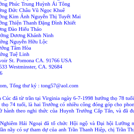
ưởng Phúc Trung Huỳnh Ái Tông
Ðức Châu Vũ Ngọc Khuê
guyễn Thị Tuyết Mai
hiện Thanh Ðặng Ðình Khiết
iếu Thảo
g Dương Khánh Ninh
ễn Hữu Lộc
ng Tâm Hòa
ưởng Tuệ Linh
rvoir St. Pomona CA. 91766 USA
1533 Westminster, CA. 92684
6
com, Tổng thư ký : tong57@aol.com
c đã từ trần tại Virginia ngày 6-7-1998 hưởng thọ 78 tuổ
g thọ 74 tuổi, là hai Trưởng có nhiều công đóng góp cho ph
ành theo nghi thức của Huynh Trưởng Cấp Tấn, và đã đ
ghiêm Hải Ngoại đã tổ chức Hội ngộ và Ðại hội Lưỡng n
, lần nầy có sự tham dự của anh Trần Thanh Hiệp, chị Trần