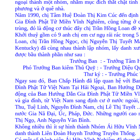
ngoại thành một nhóm, nhằm mục đích thắt chặt tình
phương và ở quê nhà.
Năm 1990, chị Tâm Huệ Ðoàn Thị Kim Cúc đến định cư
Gia Ðình Phật Tử Miền Vĩnh Nghiêm, cũng từng ở 
trùng, đó là động cơ thúc đẩy chị Trần Hồng Loan đ
Khởi thuỷ gồm có 9 anh chị em cư ngụ rải rác trong 
Loan, chị Trần Hồng Ngọc, chị Nguyễn Thị Tuyết M
Kentucky) đã cùng nhau thành lập nhóm, lấy danh 
được bầu thành phần như sau :
Trưởng Ban
: - Trưởng Tâm 
Phó Trưởng Ban kiêm Thủ Quỹ : - Trưởng Diệu Q
Thư ký : - Trưởng Phúc
Ngay sau đó, Ban Chấp Hành đã lập quan hệ với B
Ðình Phật Tử Việt Nam Tại Hải Ngoại, Ban Hướng Dẫ
động của Ban Hướng Dẫn Gia Ðình Phật Tử Miền Vĩn
và gia đình, từ Việt Nam sang định cư ở nước ngoài
Thu, Tuệ Linh, Nguyễn Ðình Nam, chị Lê Thị Tuyết ... 
nước Gia Nã Ðại, Úc, Pháp, Ðức. Những người cao 
Thị Ngọ, Anh Nguyễn Văn Bình.
Không nhiều thì ít sự hình thành Nhóm Ái Hữu Vĩnh 
danh thành Liên Ðoàn Huynh Trưởng Truyền Thống.
Có một số thành viên Ái Hữu Vĩnh Nghiêm đã tham gi