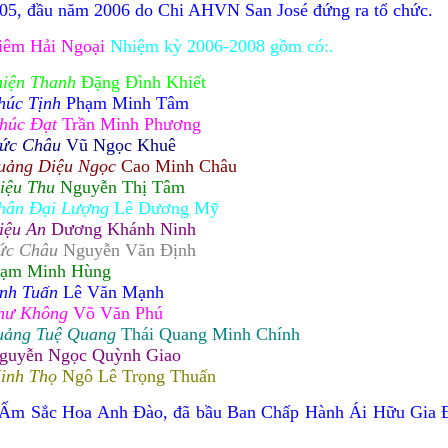
05, đầu năm 2006 do Chi AHVN San José đứng ra tổ chức.
iêm Hải Ngoại
Nhiệm kỳ 2006-2008 gồm có:.
hiện Thanh
Đặng Đì
nh Khiết
húc Tịnh
Phạm Minh Tâm
Phúc Đạt
Trần Minh Phương
Đức Châu
Vũ Ngọc Khuê
uảng Diệu Ngọc
Cao Minh Châu
iệu Thu
Nguyễn Thị Tâm
hân Đại Lượng
Lê Dương Mỹ
iệu An
Dương Khánh Ninh
ức Châu
Nguyễn Văn Định
Phạm Minh Hùng
inh Tuấn
Lê Văn Mạnh
hư Không
Võ Văn Phú
uảng Tuệ Quang
Thái Quang Minh Chính
Nguyễn Ngọc Quỳnh Giao
Minh Thọ
Ngô Lê Trọng Thuấn
g Ấm Sắc Hoa Anh Đào, đã bầu Ban Chấp Hành Ái Hữu Gia 