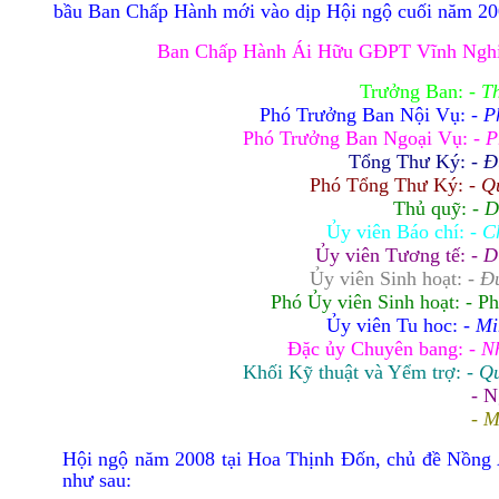
bầu Ban Chấp Hành mới vào dịp Hội ngộ cuối năm 20
Ban Chấp Hành Ái Hữu GÐPT Vĩnh Ngh
Trưởng Ban:
- T
Phó Trưởng Ban Nội Vụ:
- P
Phó Trưởng Ban Ngoại Vụ:
- 
Tổng Thư Ký:
- 
Phó Tổng Thư Ký:
- Q
Thủ quỹ:
- D
Ủy viên Báo chí:
- C
Ủy viên Tương tế:
- D
Ủy viên Sinh hoạt:
- Đ
Phó Ủy viên Sinh hoạt: - 
Ủy viên Tu hoc:
- M
Đặc
ủy Chuyên bang:
- N
Khối Kỹ thuật và Yểm trợ:
- Q
- 
- 
Hội ngộ năm 2008 tại Hoa Thịnh Đốn, chủ đề Nồn
như sau: