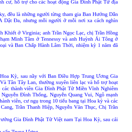
h cư, hổ trợ cho các hoạt động Gia Ðình Phật Tử địa
cky, đều là những người từng tham gia Ban Hướng Dẫn
 Dật Ða, nhưng mỗi người ở mỗi nơi xa cách nghìn
h Khiết ở Virginia; anh Trần Ngọc Lạc, chị Trần Hồng
h Phạm Minh Tâm ở Tennessy và anh Huỳnh Ái Tông ở
goại và Ban Chấp Hành Lâm Thời, nhiệm kỳ 1 năm đã
 Hoa Kỳ, sau nầy với Ban Ðiều Hợp Trung Ương Gia
 Tân Tây Lan, thường xuyên liên lạc và hổ trợ hoạt
 các thành viên Gia Ðình Phật Tử Miền Vĩnh Nghiêm
 anh Nguyễn Ðình Thống, Nguyễn Quang Vui, Ngô mạnh
hành viên, cư ngụ trong 10 tiểu bang tại Hoa kỳ và các
Cang, Trần Thanh Hiệp, Nguyễn Văn Thục, Chị Trần
ưởng Gia Ðình Phật Tử Việt nam Tại Hoa Kỳ, sau cải
n cấp Trung Ương.