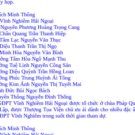
y họp.
hích Minh Thông
 Vĩnh Nghiêm Hải Ngoại
 Nguyên Phương Hoàng Trọng Cang
n Quang Trần Thanh Hiệp
m Lạc Nguyễn Văn Thục
u Thanh Trần Thị Ngọ
nh Hòa Nguyễn Văn Bình
rưởng Tâm Hòa Ngô Mạnh Thu
ưởng Tuệ Linh Nguyễn Công Sản
ưởng Diệu Quỳnh Trần Hồng Loan
ưởng Phúc Trung Huỳnh Ái Tông
ưởng Kim Ánh Nguyễn Thị Tuyết Mai
inh Ðức Bùi Ngọc Bách
hông Nguyễn Ðình Thống
PT Vĩnh Nghiêm Hải Ngoại được tổ chức ở chùa Pháp Quan
 Lập, được Thượng Tọa Viện chủ ưu ái dành cho nhiều đặc 
ÐPT Vĩnh Nghiêm trong suốt thời gian tham dự.
hích Minh Thông
 Vĩnh Nghiêm Hải Ngoại