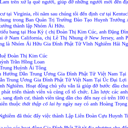
 Lam trên xứ lạ quê người, giúp đỡ những người mới đến địn
 tại Virginia, rồi năm sau chúng tôi đến định cư tại Kentu
chung trong Ban Quản Trị Trường Ðào Tạo Huynh Trưởng A
ề xướng thành lập Nhóm Ái Hữu.
5 tiểu bang tại Hoa Kỳ ( chị Ðoàn Thị Kim Cúc, anh Ðặng Ðìn
ai ở Nam California, chị Lê Thị Nhung ở New Jersey, an
xưng là Nhóm Ái Hữu Gia Ðình Phật Tử Vĩnh Nghiêm Hải N
Huệ Ðoàn Thị Kim Cúc
uỳnh Trần Hồng Loan
 Trung Huỳnh Ái Tông
an Hướng Dẫn Trung Ương Gia Ðình Phật Tử Việt Nam Tại
n Trung Ương Gia Ðình Phật Tử Việt Nam Tại Úc Ðại Lợi Và
h Nghiêm. Hoạt động chủ yếu vẫn là giúp đỡ bước đầu cho
, phát triển thành viên và củng cố tổ chức. Lần lược các
sang định cư, thành viên tăng dần cho đến nay có trên 100 t
niên thuộc
thất thập cổ lai hy
ngày nay có anh Hoàng Trọng 
Nghiêm đã thúc đẩy việc thành Lập Liên Ðoàn Cựu Huynh Tr
a vào các hoạt động Gia Ðình Phật Tử từ địa phương cho đế