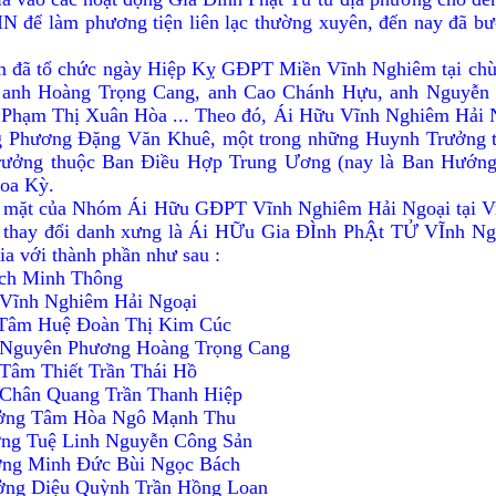
để làm phương tiện liên lạc thường xuyên, đến nay đã bướ
 tổ chức ngày Hiệp Kỵ GÐPT Miền Vĩnh Nghiêm tại chùa V
 anh Hoàng Trọng Cang, anh Cao Chánh Hựu, anh Nguyễn
Phạm Thị Xuân Hòa ... Theo đó, Ái Hữu Vĩnh Nghiêm Hải N
 Phương Ðặng Văn Khuê, một trong những Huynh Trưởng t
 Trưởng thuộc Ban Ðiều Hợp Trung Ương (nay là Ban Hướn
oa Kỳ.
p mặt của Nhóm Ái Hữu GÐPT Vĩnh Nghiêm Hải Ngoại tại Vir
 và thay đổi danh xưng là Ái HỮu Gia ÐÌnh PhẬt TỬ VĨnh
a với thành phần như sau :
ích Minh Thông
 Vĩnh Nghiêm Hải Ngoại
 Tâm Huệ Ðoàn Thị Kim Cúc
 Nguyên Phương Hoàng Trọng Cang
Tâm Thiết Trần Thái Hồ
 Chân Quang Trần Thanh Hiệp
ưởng Tâm Hòa Ngô Mạnh Thu
ởng Tuệ Linh Nguyễn Công Sản
ưởng Minh Ðức Bùi Ngọc Bách
ưởng Diệu Quỳnh Trần Hồng Loan