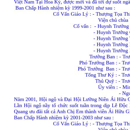
Việt Nam Tại Hoa Kỳ, được mời và đã tới dự suốt ngà
Ban Chấp Hành nhiệm kỳ 1999-2001 như sau :
Cố Vấn Giáo Lý : - Thượng Tọa T
Viện chủ chùa
Cố vấn :
- Huynh Trưởng
- Huynh Trưởng Châ
- Huynh Trưởng Tâ
- Huynh Trưởng Diệ
- Huynh Trưởng Mi
Trưởng Ban : - T
Phó Trưởng Ban : - Tr
Phó Trưởng
Ban : - Tr
Tổng Thư Ký : - Tr
Thủ Quỹ : - Tr
Ủy viên : - M
- Nguyên T
Năm 2001, Hội ngộ và Ðại Hội Lưỡng Niên Ái Hữu GÐ
Lần Hội ngộ nầy tổ chức suốt tuần trong dịp Lễ Ðộc
Quang ưu đãi tất cả Anh Chị Em thành viên Ái Hữu G
Ban Chấp Hành nhiệm kỳ 2001-2003 như sau :
Cố Vấn Giáo Lý : - Thượng Tọa T
Viện chủ chùa