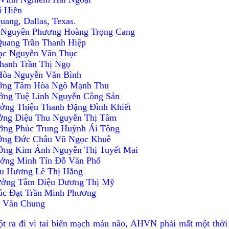
í Hiền
uang, Dallas, Texas.
 Nguyên Phương Hoàng Trọng Cang
Quang Trần Thanh Hiệp
ạc Nguyễn Văn Thục
hanh Trần Thị Ngọ
Hòa Nguyễn Văn Bình
ưởng Tâm Hòa Ngô Mạnh Thu
ưởng Tuệ Linh Nguyễn Công Sản
ưởng Thiện Thanh Đặng Đình Khiết
ệu Thu Nguyễn Thị Tâm
ưởng Phúc Trung Huỳnh Ái Tông
ưởng Ðức Châu Vũ Ngọc Khuê
ưởng Kim Ánh Nguyễn Thị Tuyết Mai
rưởng Minh Tín Đỗ Văn Phố
 Lê Thị Hằng
 Tâm Diệu Dương Thị Mỹ
rần Minh Phương
 Chung
a đi vì tai biến mạch máu não, AHVN phải mất một thời gi