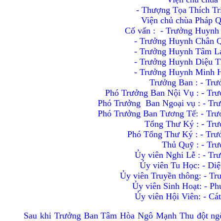
- Thượng Tọa Thích Tr
Viện chủ chùa Pháp Q
Cố vấn :
- Trưởng Huynh
- Trưởng Huynh Chân 
- Trưởng Huynh Tâm L
- Trưởng Huynh Diệu T
- Trưởng Huynh Minh 
Trưởng Ban : - Tr
Phó Trưởng Ban Nội Vụ : - Tr
Phó Trưởng
Ban Ngoại vụ : - Tr
Phó Trưởng Ban Tương Tế: - Trưởng Di
Tổng Thư Ký : - Tr
Phó Tổng Thư Ký : - Tr
Thủ Quỹ : - Tr
Ủy viên Nghi Lễ : - T
Ủy viên Tu Học: - Diệu Hương
Ủy viên Truyền thông: - Trưởng
Ủy viên Sinh Hoạt: - Phúc Đạt T
Ủy viên Hội Viên: - Cát Văn
Sau khi Trưởng Ban Tâm Hòa Ngô Mạnh Thu đột ngột r