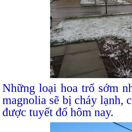
Những loại hoa trổ sớm n
magnolia sẽ bị cháy lạnh, 
được tuyết đổ hôm nay.