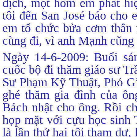
dịch, một hôm em phát hiện
tôi đến San José báo cho e
em tổ chức bửa cơm thân 
cùng đi, vì anh Mạnh cũng
Ngày 14-6-2009: Buổi sá
cuốc bộ đi thăm giáo sư T
Sư Phạm Kỹ Thuật, Phó G
ghé thăm gia đình của ôn
Bách nhật cho ông. Rồi ch
họp mặt với cựu học sinh
là lần thứ hai tôi tham dự,