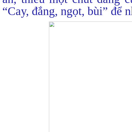
“Cay, đắng, ngọt, bùi” để n