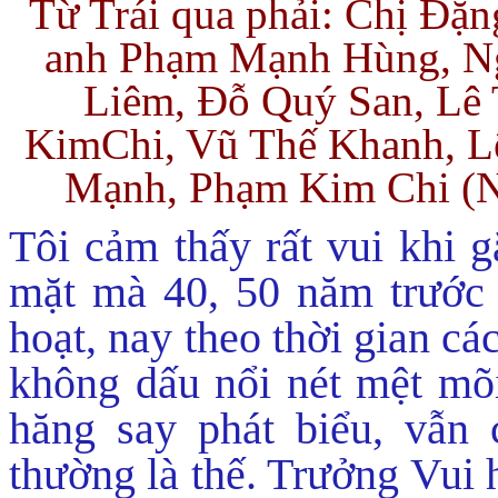
Từ Trái qua phải: Chị Đặ
anh Phạm Mạnh Hùng, N
Liêm, Đỗ Quý San, Lê 
KimChi, Vũ Thế Khanh, Lê
Mạnh, Phạm Kim Chi (N
Tôi cảm thấy rất vui khi 
mặt mà 40, 50 năm trước cò
hoạt, nay theo thời gian cá
không dấu nổi nét mệt mõi
hăng say phát biểu, vẫn
thường là thế. Trưởng Vui 