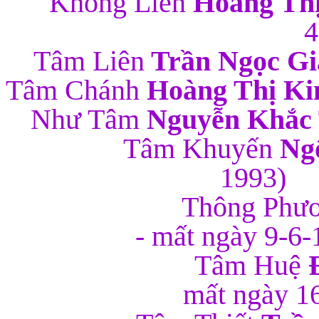
Không Liên
Hoàng Th
4
Tâm Liên
Trần Ngọc G
Tâm Chánh
Hoàng Thị K
Như Tâm
Nguyễn Khắc
Tâm Khuyến
Ng
1
Thông Phươ
- mất ng
Tâm Huệ
mất ngà