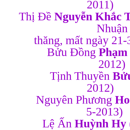
2
Thị
Đề
Nguyễn Khắc 
Nhuận Ph
thăng, mất 
Bửu Đồng
Phạm 
2
Tịnh Thuyền
Bử
2
Nguyên Phương
Ho
5-
Lệ Ấn
Huỳnh Hy