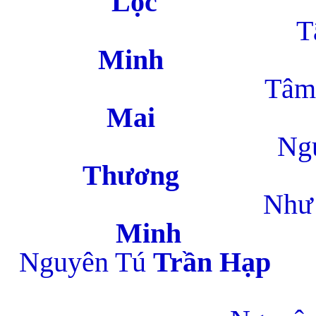
L
Tâm
M
Tâm K
M
Nguyê
Th
Như T
M
Nguyên Tú
Tr