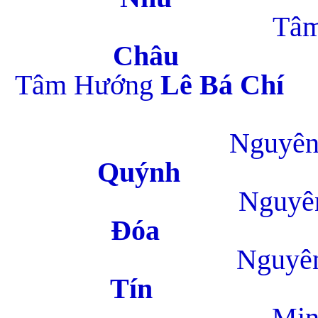
Tâm 
C
Tâm Hướng
Lê
Nguyên T
Qu
Nguyê
Đ
Nguyên
T
Minh 