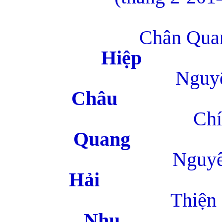
Chân Qu
H
Nguyê
C
Chí Ph
Qu
Nguyên
H
Thiện Đ
N