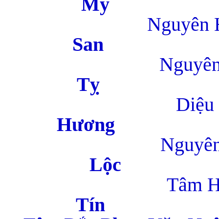
Nguyên 
S
Nguyên
Diệu Ph
Hư
Nguyên
L
Tâm 
T