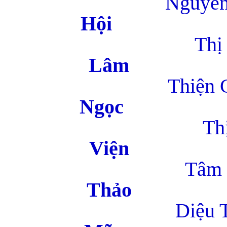
Nguyên
H
Thị S
L
Thiện 
N
Thị 
V
Tâm G
T
Diệu T