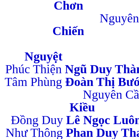
C
Nguyên
Ch
D
Ng
Phúc Thiện
Ngũ 
Tâm Phùng
Đoàn
Nguyên C
K
Đồng Duy
Lê 
Như Thông
Phan