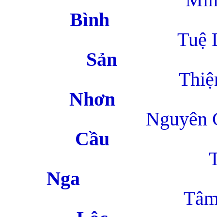
B
Tuệ Li
S
Thiện H
N
Nguyên 
C
Tâm M
N
Tâm V