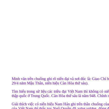
Minh văn trên chuông ghi rõ niên đại và nơi đúc là: Giao Chỉ
29/4 năm Mậu Thân, niên hiệu Càn Hòa thứ sáu).
Tìm hiểu trong sử liệu các triều đại Việt Nam thì không có
thập quốc ở Trung Quốc. Càn Hòa thứ sáu là năm 948. Chính n
Giải thích việc có niên hiệu Nam Hán ghi trên thân chuông của
của Việt Nam thì thấy tuy Ngô Quyền đã xưng vương, đóng đ