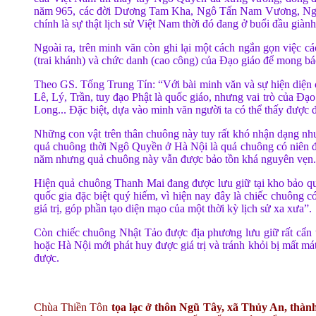
năm 965, các đời Dương Tam Kha, Ngô Tấn Nam Vương, Ngô T
chính là sự thật lịch sử Việt Nam thời đó đang ở buổi đầu giành
Ngoài ra, trên minh văn còn ghi lại một cách ngắn gọn việc 
(trai khánh) và chức danh (cao công) của Ðạo giáo để mong bá
Theo GS. Tống Trung Tín: “Với bài minh văn và sự hiện diện c
Lê, Lý, Trần, tuy đạo Phật là quốc giáo, nhưng vai trò của Ðạ
Long... Đặc biệt, dựa vào minh văn người ta có thể thấy đượ
Những con vật trên thân chuông này tuy rất khó nhận dạng như
quả chuông thời Ngô Quyền ở Hà Nội là quả chuông có niên đại
năm nhưng quả chuông này vẫn được bảo tồn khá nguyên vẹn.
Hiện quả chuông Thanh Mai đang được lưu giữ tại kho bảo qu
quốc gia đặc biệt quý hiếm, vì hiện nay đây là chiếc chuông 
giá trị, góp phần tạo diện mạo của một thời kỳ lịch sử xa xưa”.
Còn chiếc chuông Nhật Tảo được địa phương lưu giữ rất cẩn t
hoặc Hà Nội mới phát huy được giá trị và tránh khỏi bị mất m
được.
Chùa Thiền Tôn
tọa lạc ở thôn Ngũ Tây, xã Thủy An, thàn