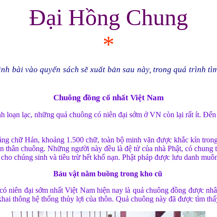
Đại
Hồng Chung
*
ình bài vào quyển sách sẽ xuất bản sau này, trong quá trình tì
Chuông đồng cổ nhất Việt Nam
anh loạn lạc, những quả chuông có niên đại sớm ở VN còn lại rất ít. Đế
ằng chữ Hán, khoảng 1.500 chữ, toàn bộ minh văn được khắc kín trong
n thân chuông. Những người này đều là đệ tử của nhà Phật, có chung
m cho chúng sinh và tiêu trừ hết khổ nạn. Phật pháp được lưu danh muô
Báu vật nằm buồng trong kho cũ
g có niên đại sớm nhất Việt Nam hiện nay là quả chuông đồng được 
hai thông hệ thống thủy lợi của thôn. Quả chuông này đã được tìm thấ