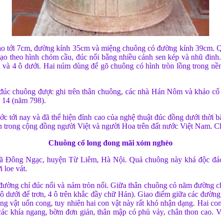
o tới 7cm, đường kính 35cm và miệng chuông có đường kính 39cm. Q
ạo theo hình chỏm cầu, đúc nổi bằng nhiều cánh sen kép và nhũ đinh. 
 và 4 ô dưới. Hai núm dùng để gõ chuông có hình tròn lồng trong nền 
đúc chuông được ghi trên thân chuông, các nhà Hán Nôm và khảo cổ
 14 (năm 798).
c tới nay và đã thể hiện đỉnh cao của nghệ thuật đúc đồng dưới thời 
ịnh trong cộng đồng người Việt và người Hoa trên đất nước Việt Nam. C
Chuông cổ long đong mãi xóm nghèo
 xã Đông Ngạc, huyện Từ Liêm, Hà Nội. Quả chuông này khá độc đáo
 loe vát.
đường chỉ đúc nổi và nám tròn nổi. Giữa thân chuông có năm đường ch
 ô dưới để trơn, 4 ô trên khắc đầy chữ Hán). Giao điểm giữa các đườ
ộng vật uốn cong, tuy nhiên hai con vật này rất khó nhận dạng. Hai co
 các khía ngang, bờm đơn giản, thân mập có phủ vảy, chân thon cao. Về