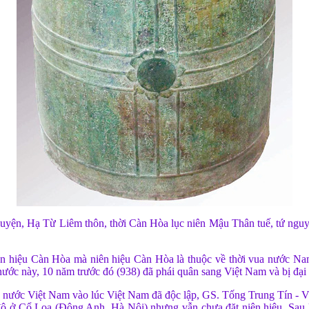
 huyện, Hạ Từ Liêm thôn, thời Càn Hòa lục niên Mậu Thân tuế, tứ ngu
 niên hiệu Càn Hòa mà niên hiệu Càn Hòa là thuộc về thời vua nước
ước này, 10 năm trước đó (938) đã phái quân sang Việt Nam và bị đại
 nước Việt Nam vào lúc Việt Nam đã độc lập, GS. Tống Trung Tín - Việ
ô ở Cổ Loa (Ðông Anh, Hà Nội) nhưng vẫn chưa đặt niên hiệu. Sau