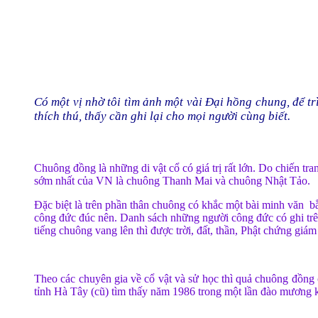
Có một vị nhờ tôi tìm ảnh một vài Đại hồng chung, để tr
thích thú, thấy cần ghi lại cho mọi người cùng biết.
Chuông đồng là những di vật cổ có giá trị rất lớn. Do chiến tr
sớm nhất của VN là chuông Thanh Mai và chuông Nhật Tảo.
Đặc biệt là trên phần thân chuông có khắc một bài minh văn b
công đức đúc nên. Danh sách những người công đức có ghi trê
tiếng chuông vang lên thì được trời, đất, thần, Phật chứng giá
Theo các chuyên gia về cổ vật và sử học thì quả chuông đồn
tỉnh Hà Tây (cũ) tìm thấy năm 1986 trong một lần đào mương k