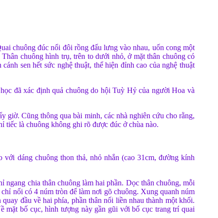
uai chuông đúc nổi đôi rồng đấu lưng vào nhau, uốn cong một
Thân chuông hình trụ, trên to dưới nhỏ, ở mặt thân chuông có
cánh sen hết sức nghệ thuật, thể hiện đỉnh cao của nghệ thuật
 học đã xác định quả chuông do hội Tuỳ Hỷ của người Hoa và
bấy giờ. Cũng thông qua bài minh, các nhà nghiên cứu cho rằng,
hỉ tiếc là chuông không ghi rõ được đúc ở chùa nào.
 với dáng chuông thon thả, nhỏ nhắn (cao 31cm, đường kính
ỉ ngang chia thân chuông làm hai phần. Dọc thân chuông, mỗi
ng chỉ nổi có 4 núm tròn để làm nơi gõ chuông. Xung quanh núm
n quay đầu về hai phía, phần thân nối liền nhau thành một khối.
 mặt bố cục, hình tượng này gần gũi với bố cục trang trí quai