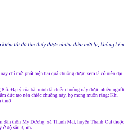
m kiếm tôi đã tìm thấy được nhiều điều mới lạ, không kém
n nay chỉ mới phát hiện hai quả chuông được xem là có niên đại
 8 ô. Đại ý của bài minh là chiếc chuông này được nhiều người
 tâm đức tạo nên chiếc chuông này, họ mong muốn rằng: Khi
n thuở
nhân dân thôn My Dương, xã Thanh Mai, huyện Thanh Oai thuộc
y ở độ sâu 3,5m.