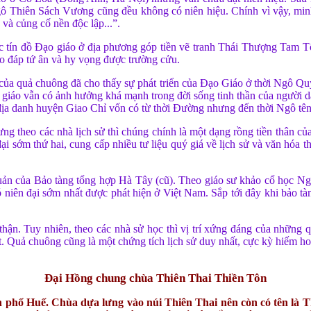
hiên Sách Vương cũng đều không có niên hiệu. Chính vì vậy, minh 
 và củng cố nền độc lập...”.
các tín đồ Ðạo giáo ở địa phương góp tiền vẽ tranh Thái Thượng Tam T
o đáp tứ ân và hy vọng được trường cửu.
ủa quả chuông đã cho thấy sự phát triển của Ðạo Giáo ở thời Ngô Quyề
o giáo vẫn có ảnh hưởng khá mạnh trong đời sống tinh thần của người 
c địa danh huyện Giao Chỉ vốn có từ thời Ðường nhưng đến thời Ngô t
ng theo các nhà lịch sử thì chúng chính là một dạng rồng tiền thân củ
 sớm thứ hai, cung cấp nhiều tư liệu quý giá về lịch sử và văn hóa th
ản của Bảo tàng tổng hợp Hà Tây (cũ). Theo giáo sư khảo cổ học N
có niên đại sớm nhất được phát hiện ở Việt Nam. Sắp tới đây khi bảo t
hận. Tuy nhiên, theo các nhà sử học thì vị trí xứng đáng của những q
át. Quả chuông cũng là một chứng tích lịch sử duy nhất, cực kỳ hiếm 
Đại Hồng chung chùa Thiên Thai Thiền Tôn
h phố Huế. Chùa dựa lưng vào núi Thiên Thai nên còn có tên là 