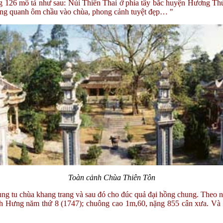
126 mô tả như sau: Núi Thiên Thai ở phía tây bắc huyện Hương Thủy h
 vòng quanh ôm chầu vào chùa, phong cảnh tuyệt đẹp… "
Toàn cảnh Chùa Thiên Tôn
g tu chùa khang trang và sau đó cho đúc quả đại hồng chung. Theo niê
 Hưng năm thứ 8 (1747); chuông cao 1m,60, nặng 855 cân xưa. Và c