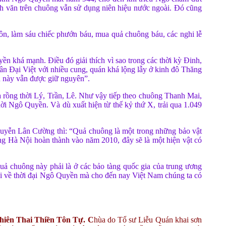
văn trên chuông vẫn sử dụng niên hiệu nước ngoài. Ðó cũng
ôn, làm sáu chiếc phướn báu, mua quả chuông báu, các nghi lễ
n khá mạnh. Ðiều đó giải thích vì sao trong các thời kỳ Ðinh,
dân Ðại Việt với nhiều cung, quán khá lộng lẫy ở kinh đô Thăng
ên này vẫn được giữ nguyên”.
a rồng thời Lý, Trần, Lê. Như vậy tiếp theo chuông Thanh Mai,
ời Ngô Quyền. Và dù xuất hiện từ thế kỷ thứ X, trải qua 1.049
guyễn Lân Cường thì: “Quả chuông là một trong những bảo vật
àng Hà Nội hoàn thành vào năm 2010, đây sẽ là một hiện vật có
uả chuông này phải là ở các bảo tàng quốc gia của trung ương
hoi về thời đại Ngô Quyền mà cho đến nay Việt Nam chúng ta có
Thiên Thai Thiền Tôn Tự. C
hùa do Tổ sư Liễu Quán khai sơn