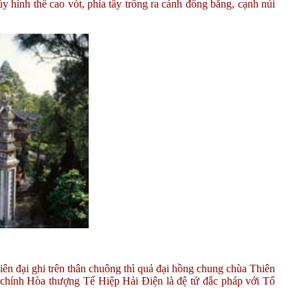
ình thế cao vót, phía tây trông ra cánh đồng bằng, cạnh núi
n đại ghi trên thân chuông thì quả đại hồng chung chùa Thiên
hính Hòa thượng Tế Hiệp Hải Điện là đệ tử đắc pháp với Tổ