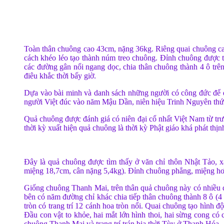
Toàn thân chuông cao 43cm, nặng 36kg. Riêng quai chuông ca
cách khéo léo tạo thành núm treo chuông. Đỉnh chuông được t
các đường gân nổi ngang dọc, chia thân chuông thành 4 ô trên
điêu khắc thời bấy giờ.
Dựa vào bài minh và danh sách những người có công đức để 
người Việt đúc vào năm Mậu Dần, niên hiệu Trinh Nguyên thứ
Quả chuông được đánh giá có niên đại cổ nhất Việt Nam từ trướ
thời kỳ xuất hiện quả chuông là thời kỳ Phật giáo khá phát th
Đây là quả chuông được tìm thấy ở văn chỉ thôn Nhật Tảo,
miệng 18,7cm, cân nặng 5,4kg). Đỉnh chuông phẳng, miệng hơi
Giống chuông Thanh Mai, trên thân quả chuông này có nhiều 
bên có năm đường chỉ khác chia tiếp thân chuông thành 8 ô (4
tròn có trang trí 12 cánh hoa tròn nổi. Quai chuông tạo hình đ
Ðầu con vật to khỏe, hai mắt lớn hình thoi, hai sừng cong có
chuông Thanh Mai và trang trí trán bia thời Tùy ở Thanh Hóa.