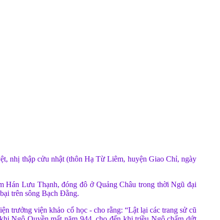
yệt, nhị thập cửu nhật (thôn Hạ Từ Liêm, huyện Giao Chỉ, ngày
 Nam Hán Lưu Thạnh, đóng đô ở Quảng Châu trong thời Ngũ đại
 bại trên sông Bạch Ðằng.
n trưởng viện khảo cổ học - cho rằng: “Lật lại các trang sử cũ
 khi Ngô Quyền mất năm 944, cho đến khi triều Ngô chấm dứt