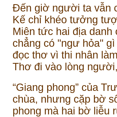
Đến giờ người ta vẫn 
Kế chỉ khéo tưởng tư
Miên tức hai địa danh 
chẳng có "ngư hỏa" gì 
đọc thơ vì thi nhân là
Thơ đi vào lòng người, 
“Giang phong” của Tr
chùa, nhưng cặp bờ s
phong mà hai bờ liễu r