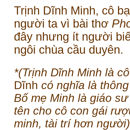
Trịnh Dĩnh Minh, cô b
người ta vì bài thơ
Pho
đây nhưng ít người bi
ngôi chùa cầu duyên.
*(Trịnh Dĩnh Minh là cô
Dĩnh
có nghĩa là thôn
Bố mẹ Minh là giáo sư
tên cho cô con gái rư
minh, tài trí hơn người)