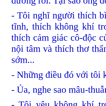
đường rồi. Tại sao ông 
- Tôi nghĩ người thích b
tĩnh, thích không khí tr
thích cảm giác cô-độc c
nội tâm và thích thơ th
sớm...
- Những điều đó với tôi
- Ủa, nghe sao mâu-thuẫ
- Tôi yêu không khí t