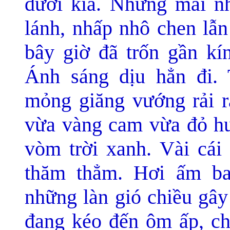
dưới kia. Những mái nh
lánh, nhấp nhô chen lẫn
bây giờ đã trốn gần kín
Ánh sáng dịu hẳn đi.
mỏng giăng vướng rải r
vừa vàng cam vừa đỏ huy
vòm trời xanh. Vài cái
thăm thẳm. Hơi ấm b
những làn gió chiều gây
đang kéo đến ôm ấp, c