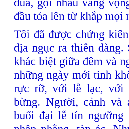
đùa, gọi nhau vang vọng
đầu tỏa lên từ khắp mọi 
Tôi đã được chứng kiến 
địa ngục ra thiên đàng.
khác biệt giữa đêm và n
những ngày mới tinh khô
rực rỡ, với lễ lạc, với
bừng. Người, cảnh và 
buổi đại lễ tín ngưỡng 
nhập nhằng, tàn ác. Nh