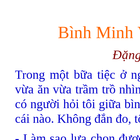
Bình Minh 
Đặng
ong một bữa tiệc ở ng
Tr
vừa ăn vừa trầm trồ nhì
có người hỏi tôi giữa b
cái nào. Không đắn đo, tô
- Làm sao lựa chọn đượ