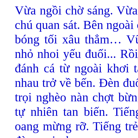
Vừa ngồi chờ sáng. Vừa
chú quan sát. Bên ngoài 
bóng tối xâu thẳm… Vũ
nhỏ nhoi yếu đuối... Rồ
đánh cá từ ngoài khơi t
nhau trở về bến. Ðèn đu
trọi nghèo nàn chợt bừn
tự nhiên tan biến. Tiế
oang mừng rỡ. Tiếng trẻ